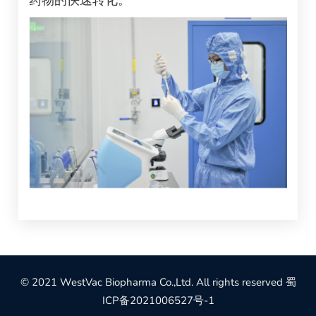
药物的快速转化。
© 2021 WestVac Biopharma Co.,Ltd. All rights reserved
蜀
ICP备2021006527号-1