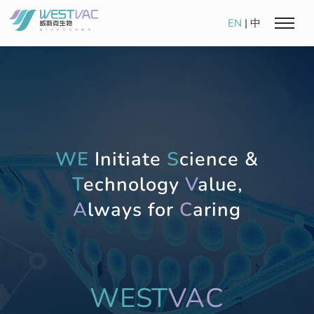
EN
|
中
WE
Initiate
S
cience &
T
echnology
V
alue,
A
lways for
C
aring
WEST
VAC